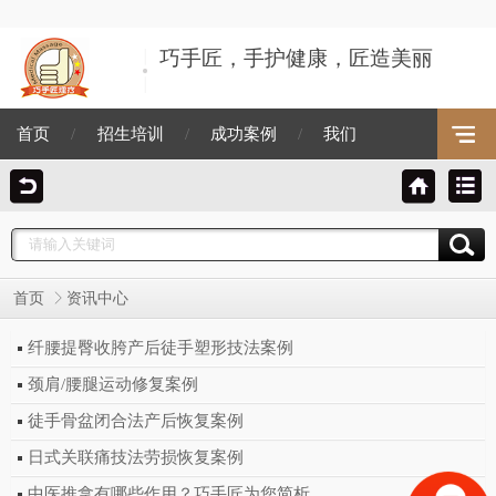
巧手匠，手护健康，匠造美丽
首页
/
招生培训
/
成功案例
/
我们
首页
资讯中心
纤腰提臀收胯产后徒手塑形技法案例
颈肩/腰腿运动修复案例
徒手骨盆闭合法产后恢复案例
日式关联痛技法劳损恢复案例
中医推拿有哪些作用？巧手匠为您简析