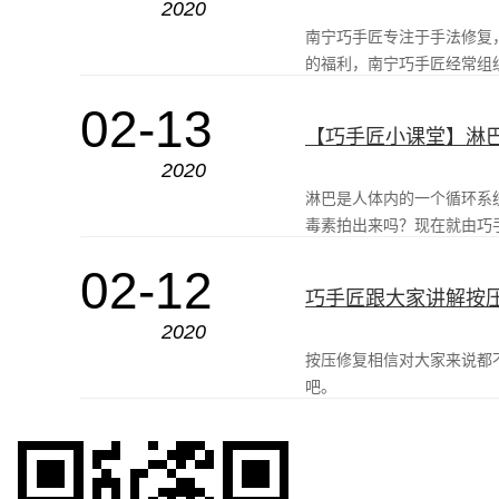
2020
南宁巧手匠专注于手法修复
的福利，南宁巧手匠经常组
02-13
【巧手匠小课堂】淋
2020
淋巴是人体内的一个循环系
毒素拍出来吗？现在就由巧
02-12
巧手匠跟大家讲解按
2020
按压修复相信对大家来说都
吧。