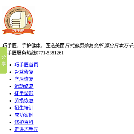
巧手匠，手护健康，匠造美丽
日式筋肌修复会所
源自日本万千
巧手匠服务热线
0771-5381261
巧手匠首页
骨盆修复
产后恢复
运动修复
徒手塑形
劳损恢复
招生培训
成功案例
修护百科
走进巧手匠