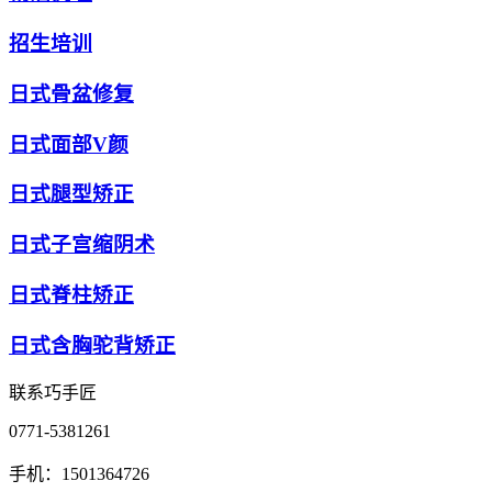
招生培训
日式骨盆修复
日式面部V颜
日式腿型矫正
日式子宫缩阴术
日式脊柱矫正
日式含胸驼背矫正
联系巧手匠
0771-5381261
手机：1501364726