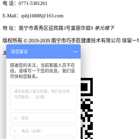
电 话：
0771-5381261
E-Mail：qshj16888@163.com
地 址：南宁市青秀区迎宾路3号富丽华庭9
单元楼下
版权所有 © 2019-2039 南宁市巧手匠健康技术有限公司 保留
请您留言
友情链接：
申请链接入口

0771-5381261
感谢您的关注，当前客服人员不在
线，请填写一下您的信息，我们会

在线客服
尽快和您联系。