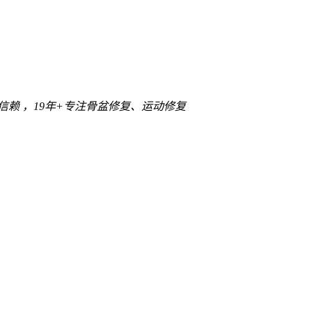
信赖 ，
19年+
专注骨盆修复、运动修复