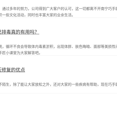
，通过多年的努力，公司得到广大客户的认可，这一切都离不开南宁巧手
织一些文化活动，同时也丰富大家的业余生活。
巴排毒真的有用吗？
统，循环不良会导致体内毒素淤积，出现体胖、肤色晦暗、面部等美损性
手匠小课堂为大家解答吧。
压修复的优点
不陌生，除了能让大家放松之外，还对大家的一些疾病有帮助，现在巧手