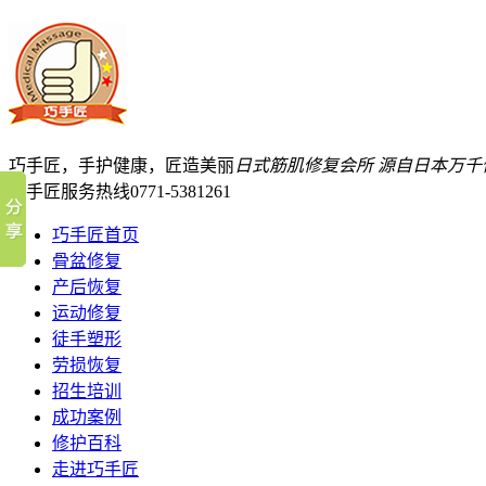
巧手匠，手护健康，匠造美丽
日式筋肌修复会所
源自日本万千
巧手匠服务热线
0771-5381261
巧手匠首页
骨盆修复
产后恢复
运动修复
徒手塑形
劳损恢复
招生培训
成功案例
修护百科
走进巧手匠