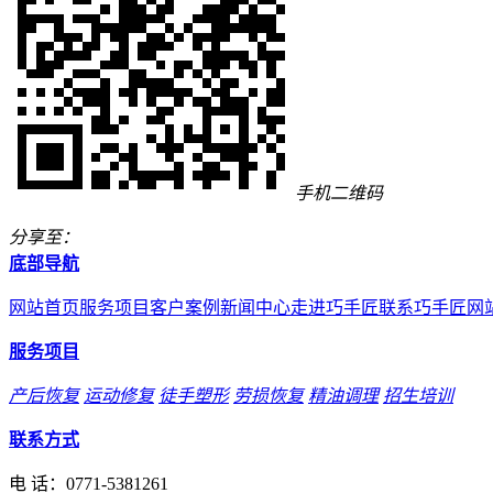
手机二维码
分享至：
底部导航
网站首页
服务项目
客户案例
新闻中心
走进巧手匠
联系巧手匠
网
服务项目
产后恢复
运动修复
徒手塑形
劳损恢复
精油调理
招生培训
联系方式
电 话：
0771-5381261