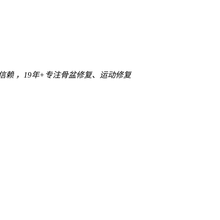
信赖 ，
19年+
专注骨盆修复、运动修复