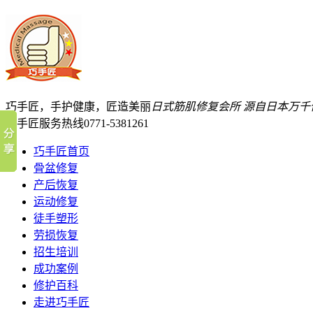
巧手匠，手护健康，匠造美丽
日式筋肌修复会所
源自日本万千
巧手匠服务热线
0771-5381261
巧手匠首页
骨盆修复
产后恢复
运动修复
徒手塑形
劳损恢复
招生培训
成功案例
修护百科
走进巧手匠