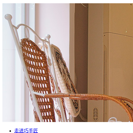
走进巧手匠