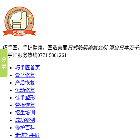
巧手匠，手护健康，匠造美丽
日式筋肌修复会所
源自日本万千
巧手匠服务热线
0771-5381261
巧手匠首页
骨盆修复
产后恢复
运动修复
徒手塑形
劳损恢复
招生培训
成功案例
修护百科
走进巧手匠