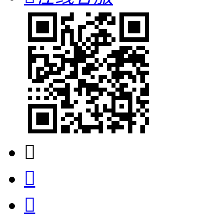


