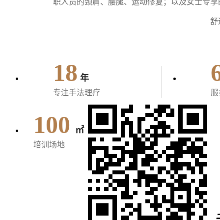
职人员的颈肩、腰腿、运动修复；以及女士专享
舒
18
年
专注手法理疗
服
100
㎡
培训场地