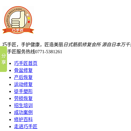
巧手匠，手护健康，匠造美丽
日式筋肌修复会所
源自日本万千
巧手匠服务热线
0771-5381261
巧手匠首页
骨盆修复
产后恢复
运动修复
徒手塑形
劳损恢复
招生培训
成功案例
修护百科
走进巧手匠