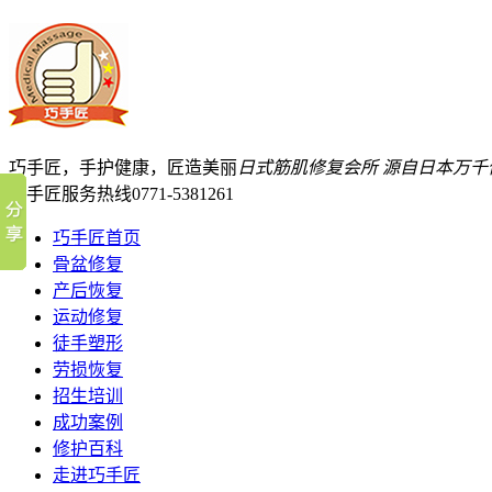
巧手匠，手护健康，匠造美丽
日式筋肌修复会所
源自日本万千
巧手匠服务热线
0771-5381261
巧手匠首页
骨盆修复
产后恢复
运动修复
徒手塑形
劳损恢复
招生培训
成功案例
修护百科
走进巧手匠