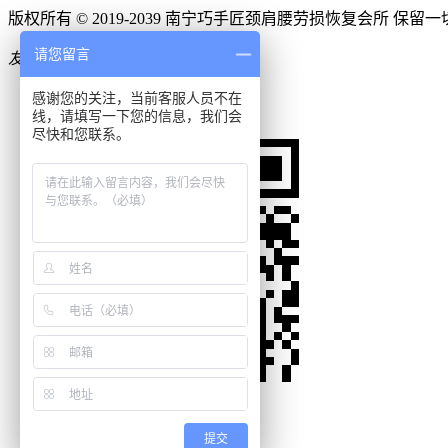
版权所有 © 2019-2039 南宁巧手匠颈肩腰劳损恢复会所 保留
请您留言
友情链接：
申请链接入口

0771-5381261
感谢您的关注，当前客服人员不在
线，请填写一下您的信息，我们会

在线客服
尽快和您联系。


提交
