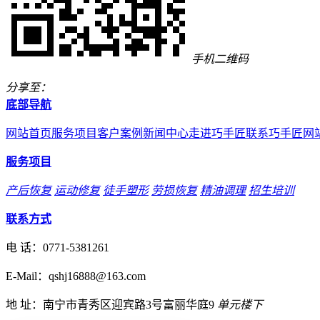
手机二维码
分享至：
底部导航
网站首页
服务项目
客户案例
新闻中心
走进巧手匠
联系巧手匠
网
服务项目
产后恢复
运动修复
徒手塑形
劳损恢复
精油调理
招生培训
联系方式
电 话：
0771-5381261
E-Mail：qshj16888@163.com
地 址：南宁市青秀区迎宾路3号富丽华庭9
单元楼下