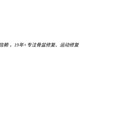
信赖 ，
19年+
专注骨盆修复、运动修复