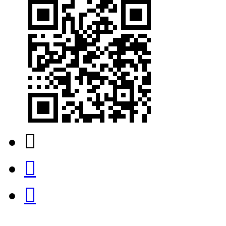


