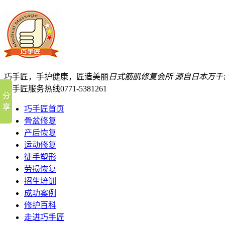
巧手匠，手护健康，匠造美丽
日式筋肌修复会所
源自日本万千
巧手匠服务热线
0771-5381261
巧手匠首页
骨盆修复
产后恢复
运动修复
徒手塑形
劳损恢复
招生培训
成功案例
修护百科
走进巧手匠