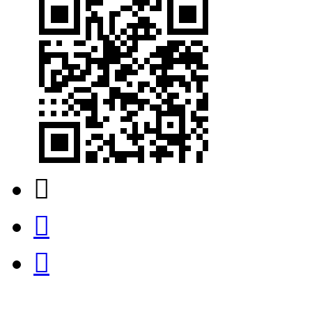


