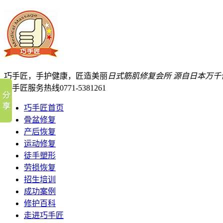
巧手匠，手护健康，匠造美丽
日式筋肌修复会所
源自日本万千
巧手匠服务热线
0771-5381261
巧手匠首页
骨盆修复
产后恢复
运动修复
徒手塑形
劳损恢复
招生培训
成功案例
修护百科
走进巧手匠