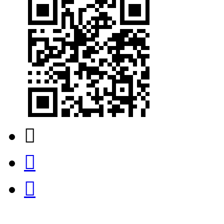


