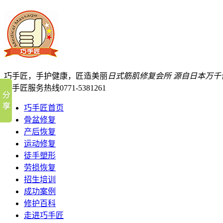
巧手匠，手护健康，匠造美丽
日式筋肌修复会所
源自日本万千
巧手匠服务热线
0771-5381261
巧手匠首页
骨盆修复
产后恢复
运动修复
徒手塑形
劳损恢复
招生培训
成功案例
修护百科
走进巧手匠