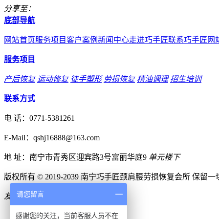
分享至：
底部导航
网站首页
服务项目
客户案例
新闻中心
走进巧手匠
联系巧手匠
网
服务项目
产后恢复
运动修复
徒手塑形
劳损恢复
精油调理
招生培训
联系方式
电 话：
0771-5381261
E-Mail：qshj16888@163.com
地 址：南宁市青秀区迎宾路3号富丽华庭9
单元楼下
版权所有 © 2019-2039 南宁巧手匠颈肩腰劳损恢复会所 保留
请您留言
友情链接：
申请链接入口

0771-5381261
感谢您的关注，当前客服人员不在