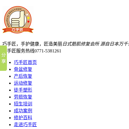
巧手匠，手护健康，匠造美丽
日式筋肌修复会所
源自日本万千
巧手匠服务热线
0771-5381261
巧手匠首页
骨盆修复
产后恢复
运动修复
徒手塑形
劳损恢复
招生培训
成功案例
修护百科
走进巧手匠