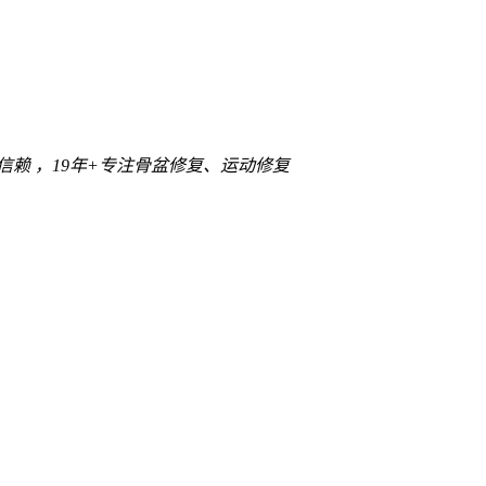
信赖 ，
19年+
专注骨盆修复、运动修复